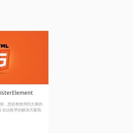
sterElement
候，想必都會用到大量的
版 在比較早的解決方案我
ind指定的事件去做處理，
d去針對個別的dom做畫面上
能會長的像是這樣: 來源: