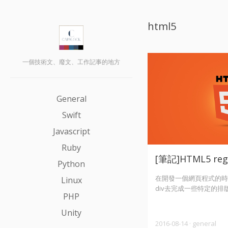
html5
一個技術文、廢文、工作記事的地方
General
Swift
Javascript
Ruby
[筆記]HTML5 regi
Python
在開發一個網頁程式的時
Linux
div去完成一些特定的排
PHP
們只能透過在各階層去b
可能是class或是依照i
Unity
的呈現。 那後面網頁就可
2016-08-14
·
general