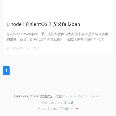
Linode上的CentOS 7 安裝fail2ban
身為Web developer，手上應該都會因為專案需求或者是單純玩耍用
的主機，當然，如果只是單純地租用VPS服務想要拿來做簡單測試
用，上面的資料或是伺服器本身完全不重要，壞了直接重新配置也無
2014-12-15
·
CentOS 7
所謂的話，付點小錢馬上就可以完成這些動作，不過在絕大多數的情
況下我們都會需要做防止伺服器被攻擊的手段。 暴力破解是常見的攻
擊手法，簡單且有效，而為了延長被破解的時間，通常在配置伺服器
時習慣會將密碼的複雜度盡可能的提高，但這並不是完全解決問題的
1
方法，最多只能做到拖延時間，讓攻擊者感到攻擊行為不符效益知難
而退，而除了設置複雜的密碼以外，fail2ban能幫助防止攻擊者能不
斷的重複嘗試正確密碼。…
CapsLock, Studio 大寫鎖定工作室
© 2026 All Rights Reserved.
Published with
Ghost
.
Ghost Theme
Affinity
with
♥