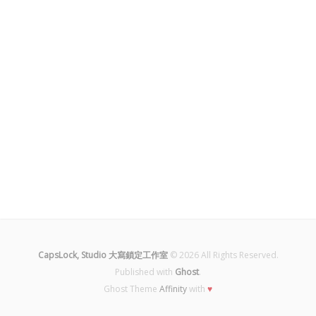
CapsLock, Studio 大寫鎖定工作室
© 2026 All Rights Reserved.
Published with
Ghost
.
Ghost Theme
Affinity
with
♥