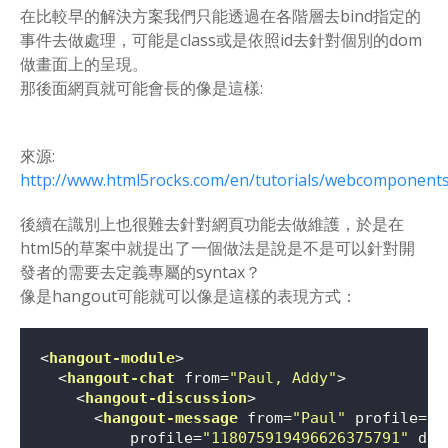
在比較早的解決方案我們只能透過在各階層去bind指定的
事件去做處理，可能是class或是依照id去針對個別的dom
做畫面上的呈現。
那後面網頁就可能會長的像是這樣:
來源:
http://www.html5rocks.com/en/tutorials/webcomponent
後續在識別上也很難去針對網頁功能去做維護，於是在
html5的草案中就提出了一個做法是說是不是可以針對開
發者的需要去定義專屬的syntax？
像是hangout可能就可以像是這樣的表現方式：
<
hangout-module
>
<
hangout-chat
from
=
"Paul, Addy"
>
<
hangout-discussion
>
<
hangout-message
from
=
"Paul"
profile
=
"p
profile
=
"118075919496626375791"
dat