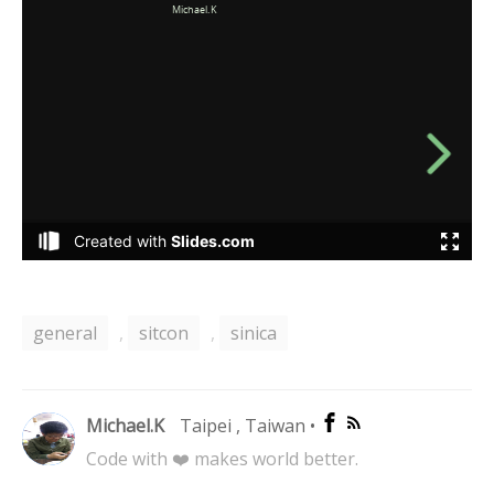
general
,
sitcon
,
sinica
Michael.K
Taipei , Taiwan
•
Code with ❤️ makes world better.