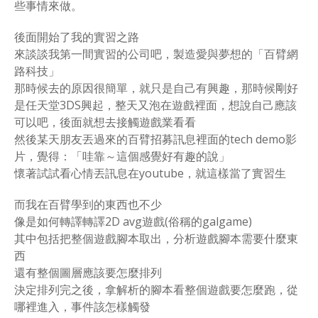
些事情來做。
後面開始了我的實習之路
來談談我第一間實習的公司吧，製造愛與夢想的「百臂網
路科技」
那時候去的原因很簡單，就只是自己有興趣，那時候剛好
是任天堂3DS興起，整天又泡在遊戲裡面，想說自己應該
可以吧，後面就想去接觸遊戲業看看
然後某天朋友丟過來的百臂招募訊息裡面的tech demo影
片，覺得：「哇靠～這個感覺好有趣的說」
懷著試試看心情丟訊息在youtube，就這樣當了實習生
而我在百臂學到的東西也不少
像是如何轉譯轉譯2D avg遊戲(俗稱的galgame)
其中包括把整個遊戲腳本取出，分析遊戲腳本需要什麼東
西
還有整個圖層應該要怎麼排列
決定排列完之後，拿解析的腳本看整個遊戲要怎麼跑，從
哪裡進入，事件該怎樣觸發