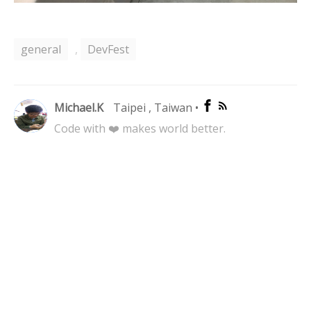
general
,
DevFest
Michael.K
Taipei , Taiwan
•
Code with ❤️ makes world better.